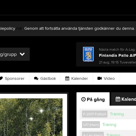
kiepolicy
här
. Genom att fortsätta använda tjänsten godkänner du denna.
Nästa match för A-Lag 
ag/grupp
Finlandia Pallo AI
21 aug, 19:15
Tuvevalle
Sponsorer
Gästbok
Kalender
Video
Kalend
På gång
Träning
F-2017 Fotboll
Träning
U17 (Herr)
Träning
A-Lag (Herr)