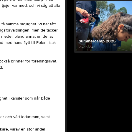
tjejer var med, och vi såg att alla
 få samma möjlighet. Vi har fått
ingsförvaltningen, men de täcker
na medel, bland annat en del av
Summercamp 2025
 med hans flytt till Polen. Isak
257 bilder
ckså brinner för föreningslivet.
d.
ghet i kanaler som når både
er och vårt ledarteam, samt
kare, varav en stor andel