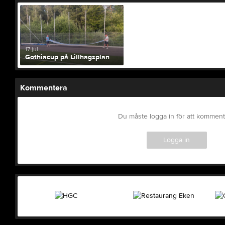
17 jul
Gothiacup på Lillhagsplan
Kommentera
Du måste logga in för att kommen
Logga in