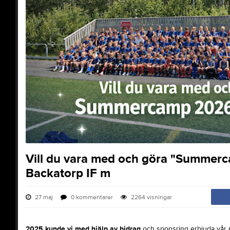
Vill du vara med och göra "Summerc
Backatorp IF m
27 maj
0
kommentarer
2264
visningar
2025 kunde vi med hjälp av bidrag
och sponsring erbjuda vår