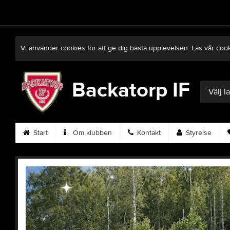
Vi använder cookies för att ge dig bästa upplevelsen. Läs vår coo
Backatorp IF
Välj l
Start
Om klubben
Kontakt
Styrelse