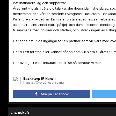
internationella lag och supportrar.
Året runt – plats i våra digitala kanaler (hemsida, nyhetsbrev, so
medlemmar och vårt närområde i Skogome, Backatorp, Backadale
På längre sikt – det här kan vara första steget i ett samarbete s
att satsar bland annat extra på tjej- och damsektionen, medborga
tillsammans med polisen och staden, och utvecklingen av Lillha
Här finns naturliga ingångar för en partner som vill vara med över
Har du ett företag eller känner någon som vill bidra till årets 
Hör av dig till kansliet@backatorpif.se så berättar vi mer.
Backatorp IF Kansli
Kanslist/Övergångsansvarig
Dela på Facebook
Läs också