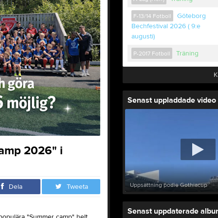
Göteborg
F-13/14 Fotboll
Bechfestival 2026 ( 9:e
augusti)
Träning
P-2017 Fotboll
K
Senast uppladdade video
amp 2026" i
Uppsättning podie Gothiacup
Dela
Tweeta
Senast uppdaterade alb
 populära "Summer camp" helt