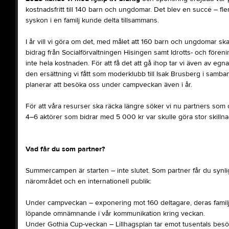
kostnadsfritt till 140 barn och ungdomar. Det blev en succé – fler 
syskon i en familj kunde delta tillsammans.
I år vill vi göra om det, med målet att 160 barn och ungdomar ska
bidrag från Socialförvaltningen Hisingen samt Idrotts- och fören
inte hela kostnaden. För att få det att gå ihop tar vi även av eg
den ersättning vi fått som moderklubb till Isak Brusberg i samband
planerar att besöka oss under campveckan även i år.
För att våra resurser ska räcka längre söker vi nu partners som o
4–6 aktörer som bidrar med 5 000 kr var skulle göra stor skillna
Vad får du som partner?
Summercampen är starten – inte slutet. Som partner får du synli
närområdet och en internationell publik:
Under campveckan – exponering mot 160 deltagare, deras familj
löpande omnämnande i vår kommunikation kring veckan.
Under Gothia Cup-veckan – Lillhagsplan tar emot tusentals besö