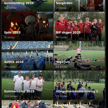
Sammandrag 2024
Norgården
152 bilder
21 bilder
Spök 2023
BIF dagen 2023
15 bilder
101 bilder
Gothia 2023
Yoga juni
119 bilder
44 bilder
Summercamp 2023
Integrationssammandrag 2023 Lillhagsparken
204 bilder
28 bilder