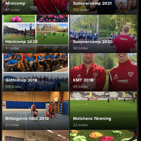
Minicamp
Summercamp 2021
47 bilder
192 bilder
Höstcamp 2020
Summercamp 2020
51 bilder
98 bilder
Gothiacup 2019
KMT 2019
138 bilder
39 bilder
Bifdagarna höst 2018
Matchens förening
21 bilder
22 bilder