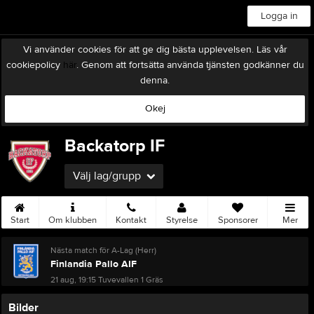
Logga in
Vi använder cookies för att ge dig bästa upplevelsen. Läs vår
cookiepolicy
här
. Genom att fortsätta använda tjänsten godkänner du
denna.
Okej
Backatorp IF
Välj lag/grupp
Start
Om klubben
Kontakt
Styrelse
Sponsorer
Mer
Nästa match för A-Lag (Herr)
Finlandia Pallo AIF
21 aug, 19:15
Tuvevallen 1 Gräs
Bilder