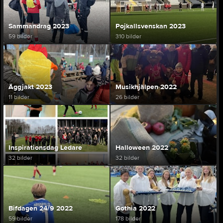
Sammandrag 2023
Pojkallsvenskan 2023
59 bilder
310 bilder
Äggjakt 2023
Musikhjälpen 2022
11 bilder
26 bilder
Inspirationsdag Ledare
Halloween 2022
32 bilder
32 bilder
Bifdagen 24/9 2022
Gothia 2022
59 bilder
178 bilder