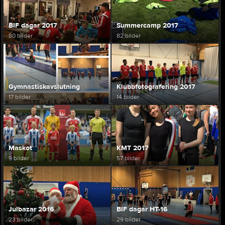
BIF dagar 2017
Summercamp 2017
80 bilder
82 bilder
Gymnastiskavslutning
Klubbfotografering 2017
17 bilder
14 bilder
Maskot
KMT 2017
9 bilder
57 bilder
Julbazar 2016
BIF dagar HT-16
23 bilder
29 bilder