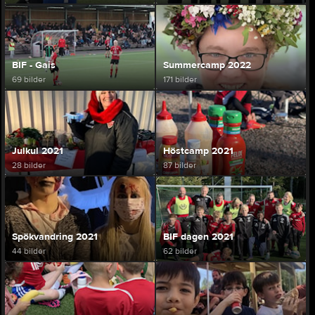
BIF - Gais
Summercamp 2022
69 bilder
171 bilder
Julkul 2021
Höstcamp 2021
28 bilder
87 bilder
Spökvandring 2021
BIF dagen 2021
44 bilder
62 bilder