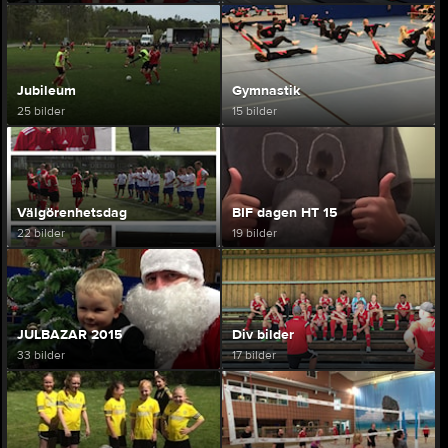
Jubileum
Gymnastik
25 bilder
15 bilder
Välgörenhetsdag
BIF dagen HT 15
22 bilder
19 bilder
JULBAZAR 2015
Div bilder
33 bilder
17 bilder