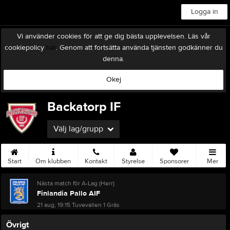
Logga in
Vi använder cookies för att ge dig bästa upplevelsen. Läs vår
cookiepolicy
här
. Genom att fortsätta använda tjänsten godkänner du
denna.
Okej
Backatorp IF
Välj lag/grupp
Start
Om klubben
Kontakt
Styrelse
Sponsorer
Mer
Nästa match för A-Lag (Herr)
Finlandia Pallo AIF
21 aug, 19:15
Tuvevallen 1 Gräs
Övrigt