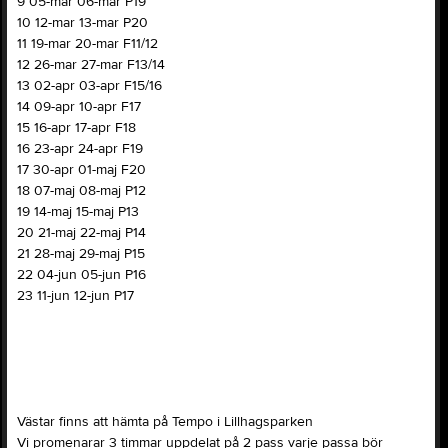
9 05-mar 06-mar P19
10 12-mar 13-mar P20
11 19-mar 20-mar F11/12
12 26-mar 27-mar F13/14
13 02-apr 03-apr F15/16
14 09-apr 10-apr F17
15 16-apr 17-apr F18
16 23-apr 24-apr F19
17 30-apr 01-maj F20
18 07-maj 08-maj P12
19 14-maj 15-maj P13
20 21-maj 22-maj P14
21 28-maj 29-maj P15
22 04-jun 05-jun P16
23 11-jun 12-jun P17
Västar finns att hämta på Tempo i Lillhagsparken
Vi promenarar 3 timmar uppdelat på 2 pass varje passa bör