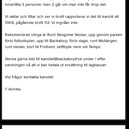
innehålla 3 personer men 2 går om man inte får ihop det.
Vi iaktar och tittar och ser vi brott rapporterar vi det till kanslit alt
11414, pågående brott 112. Vi ingriåer inte.
Rekomendrad slinga är Runt Skogome Skolan, upp genom parken
förbi fotbollsplan, upp till Backatorp, förbi dagis, runt Mullängen,
runt skolan, bort till Fridhem, skiftbyte nere vid Tempo
Skicka gärna bild till kansliet@backatorpif.se under / efter
vandringen så att vi kan betala ut ersättning till lagkassan
Vid frågor kontakta kansliet
// Annika