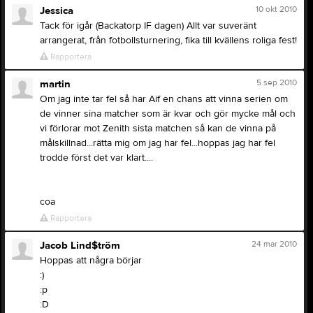
10 okt 2010
Jessica
Tack för igår (Backatorp IF dagen) Allt var suveränt
arrangerat, från fotbollsturnering, fika till kvällens roliga fest!
Rapportera
5 sep 2010
martin
Om jag inte tar fel så har Aif en chans att vinna serien om
de vinner sina matcher som är kvar och gör mycke mål och
vi förlorar mot Zenith sista matchen så kan de vinna på
målskillnad...rätta mig om jag har fel...hoppas jag har fel
trodde först det var klart....
coa
Rapportera
24 mar 2010
Jacob Lind$tröm
Hoppas att några börjar
:)
:p
:D