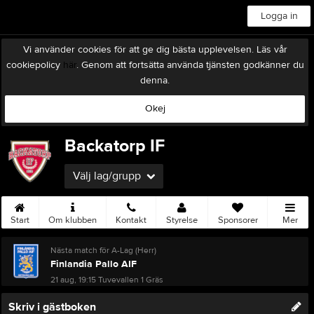
Logga in
Vi använder cookies för att ge dig bästa upplevelsen. Läs vår
cookiepolicy
här
. Genom att fortsätta använda tjänsten godkänner du
denna.
Okej
Backatorp IF
Välj lag/grupp
Start
Om klubben
Kontakt
Styrelse
Sponsorer
Mer
Nästa match för A-Lag (Herr)
Finlandia Pallo AIF
21 aug, 19:15
Tuvevallen 1 Gräs
Skriv i gästboken