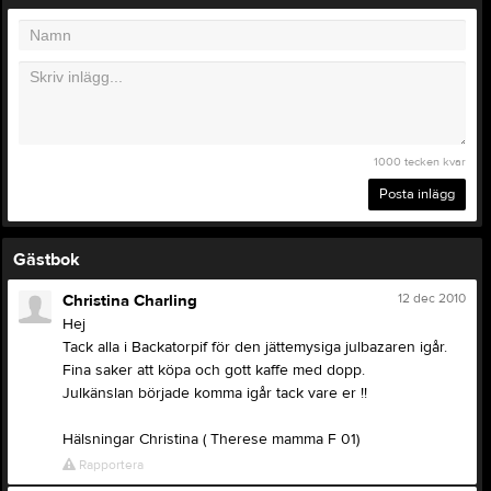
1000
tecken kvar
Posta inlägg
Gästbok
12 dec 2010
Christina Charling
Hej
Tack alla i Backatorpif för den jättemysiga julbazaren igår.
Fina saker att köpa och gott kaffe med dopp.
Julkänslan började komma igår tack vare er !!
Hälsningar Christina ( Therese mamma F 01)
Rapportera