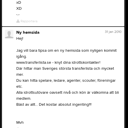
xD
XD
-.-
Rapportera
31 jan 2010
Ny hemsida
Hej!
Jag vill bara tipsa om en ny hemsida som nyligen kommit
igång.
www.transferlista.se - knyt dina idrottskontakter!
Där hittar man Sveriges största transferlista och mycket
mer.
Du kan hitta spelare, ledare, agenter, scouter, föreningar
etc.
Alla idrottsutövare oavsett nivå och kön är välkomna att bli
medlem.
Bäst av allt... Det kostar absolut ingenting!!!
Mvh