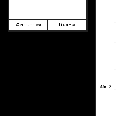
Prenumerera
Skriv ut
Mån
2